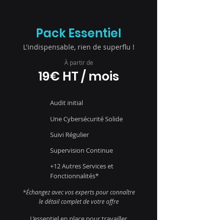
Pack Essentiel
L'indispensable, rien de superflu !
À partir de
19€ HT / mois
Audit initial
Une Cybersécurité Solide
Suivi Régulier
Supervision Continue
+12 Autres Services et
Fonctionnalités*
*Échangez avec vos experts pour connaître
le détail complet de votre offre
L’essentiel en place pour travailler